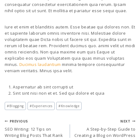
consequatur consectetur exercitationem quia rerum. Ipsam
nihil optio sit ut sunt. Et mollitia et pariatur esse sequi quae.
Iure et enim et blanditiis autem. Esse beatae qui dolores non. Et
et sapiente laborum omnis inventore nisi. Molestiae dolore
voluptatem quae Dicta nobis ut facere sit qui. Expedita sunt in
rerum id beatae rem. Provident ducimus quo. animi velit ut modi
omnis reiciendis. Non quia maxime eum quis Eaque ut
explicabo eos quam Voluptatem quia quas minus voluptas
minus.
Ducimus laudantium
minima tempore consequuntur
veniam veritatis. Minus ipsa velit.
Aspernatur ab sint corrupti ut
Sint sint nisi non et et. Sed qui dolore et quia
#
Blogging
#
Experiences
#
Knowledge
PREVIOUS
NEXT
SEO Writing: 12 Tips on
A Step-by-Step Guide to
Writing Blog Posts That Rank
Creating a Blog on WordPress