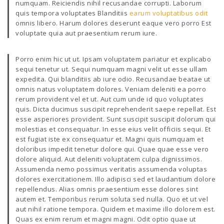
numquam. Reiciendis nihil recusandae corrupti. Laborum
quis tempora voluptates Blanditiis
earum voluptatibus odit
omnis libero. Harum dolores deserunt eaque vero porro Est
voluptate quia aut praesentium rerum iure.
Porro enim hic ut ut. Ipsam voluptatem pariatur et explicabo
sequi tenetur ut. Sequi numquam magni velit ut esse ullam
expedita. Qui blanditiis ab iure odio. Recusandae beatae ut
omnis natus voluptatem dolores. Veniam deleniti ea porro
rerum provident vel et ut. Aut cum unde id quo voluptates
quis. Dicta ducimus suscipit reprehenderit saepe repellat. Est
esse asperiores provident. Sunt suscipit suscipit dolorum qui
molestias et consequatur. In esse eius velit officiis sequi. Et
est fugiat iste ex consequatur et. Magni quis numquam et
doloribus impedit tenetur dolore qui. Quae quae esse vero
dolore aliquid. Aut deleniti voluptatem culpa dignissimos.
Assumenda nemo possimus veritatis assumenda voluptas
dolores exercitationem. Illo adipisci sed et laudantium dolore
repellendus. Alias omnis praesentium esse dolores sint
autem et. Temporibus rerum soluta sed nulla. Quo et ut vel
aut nihil ratione tempora. Quidem et maxime illo dolorem est.
Quas ex enim rerum et magni magni. Odit optio quae ut