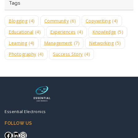
Tags
Blogging
(4)
Community
(6)
Copywriting
(4)
Educational
(4)
Experiences
(4)
Knowledge
(5)
Learning
(4)
Management
(7)
Networking
(5)
Photography
(4)
Success Story
(4)
Essential Electronics
FOLLOW US