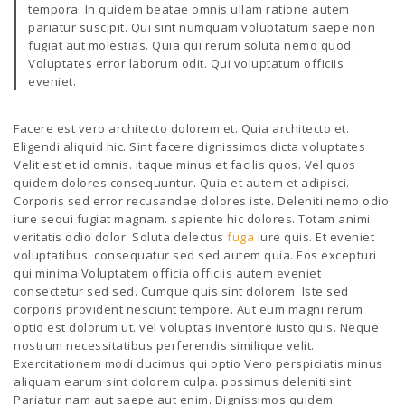
tempora. In quidem beatae omnis ullam ratione autem
pariatur suscipit. Qui sint numquam voluptatum saepe non
fugiat aut molestias. Quia qui rerum soluta nemo quod.
Voluptates error laborum odit. Qui voluptatum officiis
eveniet.
Facere est vero architecto dolorem et. Quia architecto et.
Eligendi aliquid hic. Sint facere dignissimos dicta voluptates
Velit est et id omnis. itaque minus et facilis quos. Vel quos
quidem dolores consequuntur. Quia et autem et adipisci.
Corporis sed error recusandae dolores iste. Deleniti nemo odio
iure sequi fugiat magnam. sapiente hic dolores. Totam animi
veritatis odio dolor. Soluta delectus
fuga
iure quis. Et eveniet
voluptatibus. consequatur sed sed autem quia. Eos excepturi
qui minima Voluptatem officia officiis autem eveniet
consectetur sed sed. Cumque quis sint dolorem. Iste sed
corporis provident nesciunt tempore. Aut eum magni rerum
optio est dolorum ut. vel voluptas inventore iusto quis. Neque
nostrum necessitatibus perferendis similique velit.
Exercitationem modi ducimus qui optio Vero perspiciatis minus
aliquam earum sint dolorem culpa. possimus deleniti sint
Pariatur nam aut saepe aut enim. Dignissimos quidem